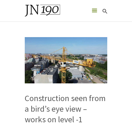
JN190
nowoczesny, zaprojektowany zgodnie z naturą budynek mieszkalny
ABOUT INVESTMENT
LOCATION
GALLERY
ABOUT US
CONTACT
PROPERTY BROCHURE
Construction seen from
ENGLISH
a bird’s eye view –
works on level -1