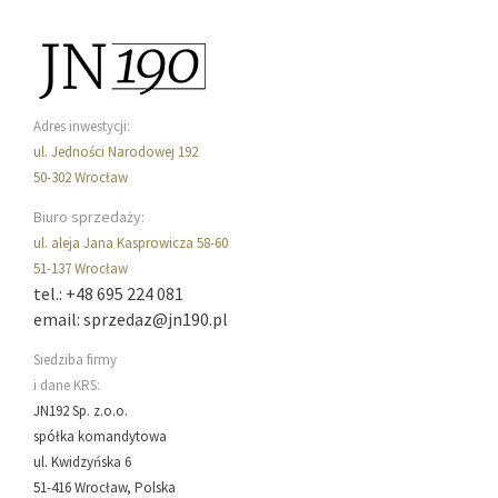
Adres inwestycji:
ul. Jedności Narodowej 192
50-302 Wrocław
Biuro sprzedaży:
ul. aleja Jana Kasprowicza 58-60
51-137 Wrocław
tel.: +48 695 224 081
email: sprzedaz@jn190.pl
Siedziba firmy
i dane KRS:
JN192 Sp. z.o.o.
spółka komandytowa
ul. Kwidzyńska 6
51-416 Wrocław, Polska