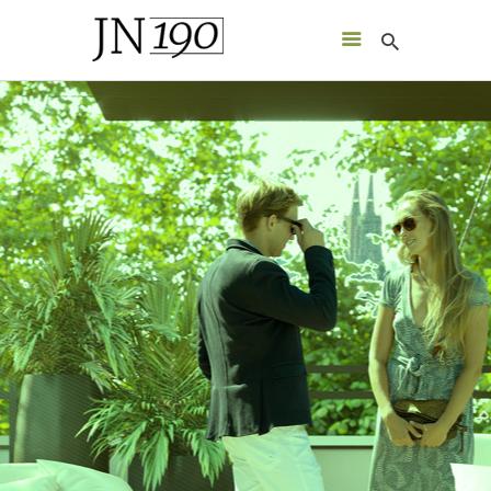
JN190
nowoczesny, zaprojektowany zgodnie z naturą budynek mieszkalny
HEIM
ORT
GALERIE
ÜBER UNS
KONTAKT
IMMOBILIEN-EXPOSÉ
DEUTSCH