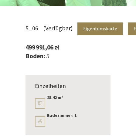
5_06
(Verfügbar)
Eigentumskarte
F
499 991,06 zł
Boden:
5
Einzelheiten
2
25.42 m
Badezimmer:
1