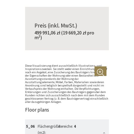
Preis (inkl. MwSt.)
499 991,06 zł
(19 669,20 zł pro
2
m
)
Diese Visualisierung dient ausschließlich Illustrations- und
Inspirationszwecken. Sie stellt weder einen Einrichtungsentwurf
noch ein Angebot, eine Zusicherung des Bauträgers hinsichtlich
der Eigenschaften der Wohnung oder einen Bestandteil des
Ausstattungsstandards der Wohnung dar.
Ausstattungselemente, Möbel, Farben, Materialien sowie deren
Anordnung sind lediglich beispielhaft dargestellt und nicht im
Verkaufspreis der Wohnung enthalten. Die Verpflichtungen,
Erklärungen und Zusicherungen des Bauträgers gegenüber dem
Kunden richten sich ausschließlich nach dem mit dem Kunden
geschlossenen Vertrag (z. B. dem Bauträgervertrag) einschließlich
aller dazugehörigen Anlagen.
Floor plans
5_06
Flächengröße
Bereiche:
4
(m2):