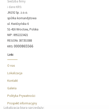
Siedziba firmy
i dane KRS:
JN192 Sp. z.o.o.
spółka komandytowa
ul. Kwidzyńska 6
51-416 Wrocław, Polska
NIP: 8952223421
REGON
:
387353388
0000865566
KRS:
Linki
O nas
Lokalizacja
Kontakt
Galeria
Polityka Prywatności
Prospekt informacyjny
Lokalizacja biura sprzedaży: