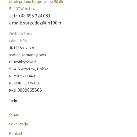
ul. aleja Jana Kasprowicza 58-60
51-137 Wrocław
tel.: +48 695 224 081
email: sprzedaz@jn190.pl
Siedziba firmy
i dane KRS:
JN192 Sp. z.o.o.
spółka komandytowa
ul. Kwidzyńska 6
51-416 Wrocław, Polska
NIP: 8952223421
REGON
:
387353388
0000865566
KRS:
Linki
O nas
Lokalizacja
Kontakt