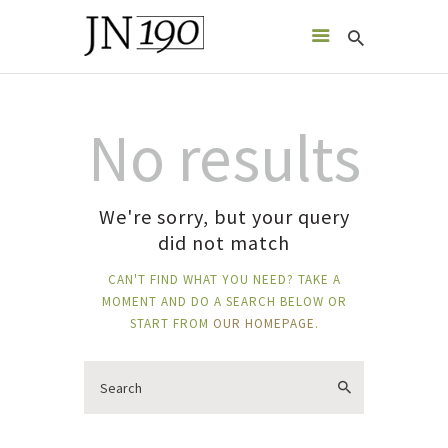
JN190
nowoczesny, zaprojektowany zgodnie z naturą budynek mieszkalny
No results
O INWESTYCJI
LOKALIZACJA
We're sorry, but your query
GALERIA
did not match
O NAS
KONTAKT
CAN'T FIND WHAT YOU NEED? TAKE A
PROSPEKT INFORMACYJNY
MOMENT AND DO A SEARCH BELOW OR
START FROM
OUR HOMEPAGE
.
POLSKI